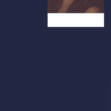
Single sucht Mann aus
Göttingen (10)