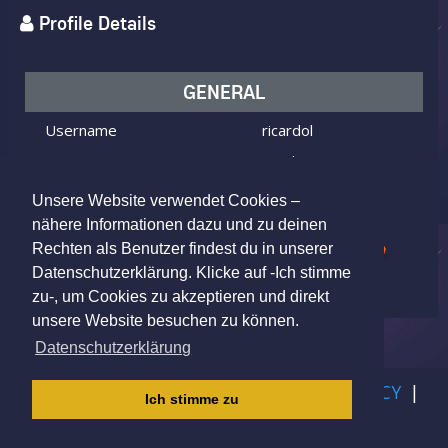
Profile Details
GENERAL
Username
ricardol
I am
Male
Looking for
Female
Unsere Website verwendet Cookies –
Age
56 y.o.
nähere Informationen dazu und zu deinen
Rechten als Benutzer findest du in unserer
Altlandsberg, BB, Germany
Location
Datenschutzerklärung. Klicke auf -Ich stimme
zu-, um Cookies zu akzeptieren und direkt
unsere Website besuchen zu können.
Datenschutzerklärung
IMPRINT
|
TERMS OF USE
|
PRIVACY POLICY
|
Ich stimme zu
CHILDREN PRIVACY