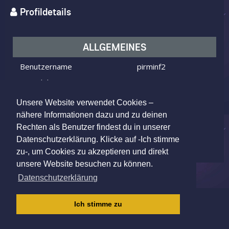
Profildetails
ALLGEMEINES
Benutzername
pirminf2
Ich bin
ein Mann
Ich suche
eine Frau
Unsere Website verwendet Cookies –
Alter
56 Jahre alt
nähere Informationen dazu und zu deinen
Rechten als Benutzer findest du in unserer
Lucerne, Switzerland
Wohnort
Datenschutzerklärung. Klicke auf -Ich stimme
zu-, um Cookies zu akzeptieren und direkt
unsere Website besuchen zu können.
Datenschutzerklärung
IMPRESSUM
|
AGB
|
DATENSCHUTZ
|
Ich stimme zu
KINDERSCHUTZRICHTLINIE