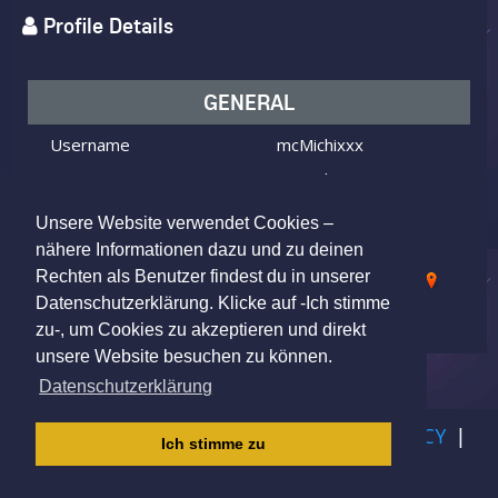
Profile Details
GENERAL
Username
mcMichixxx
I am
Male
Looking for
Female
Unsere Website verwendet Cookies –
Age
27 y.o.
nähere Informationen dazu und zu deinen
Rechten als Benutzer findest du in unserer
92421 Schwandorf, Germany
Location
Datenschutzerklärung. Klicke auf -Ich stimme
zu-, um Cookies zu akzeptieren und direkt
unsere Website besuchen zu können.
Datenschutzerklärung
IMPRINT
|
TERMS OF USE
|
PRIVACY POLICY
|
Ich stimme zu
CHILDREN PRIVACY