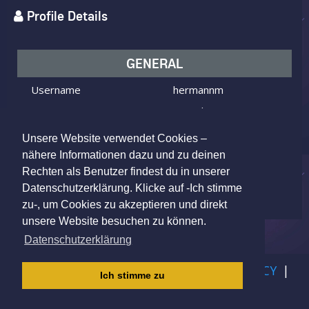
Profile Details
GENERAL
Username
hermannm
I am
Male
Looking for
Female
Unsere Website verwendet Cookies –
Age
44 y.o.
nähere Informationen dazu und zu deinen
Rechten als Benutzer findest du in unserer
Essen, NW, Germany
Location
Datenschutzerklärung. Klicke auf -Ich stimme
zu-, um Cookies zu akzeptieren und direkt
unsere Website besuchen zu können.
Datenschutzerklärung
IMPRINT
|
TERMS OF USE
|
PRIVACY POLICY
|
Ich stimme zu
CHILDREN PRIVACY