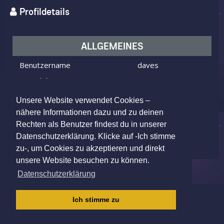
Profildetails
ALLGEMEINES
Benutzername
daves
Ich bin
ein Mann
Ich suche
eine Frau
Unsere Website verwendet Cookies –
Alter
50 Jahre alt
nähere Informationen dazu und zu deinen
Rechten als Benutzer findest du in unserer
Neuchâtel, Switzerland
Wohnort
Datenschutzerklärung. Klicke auf -Ich stimme
zu-, um Cookies zu akzeptieren und direkt
unsere Website besuchen zu können.
Datenschutzerklärung
IMPRESSUM
|
AGB
|
DATENSCHUTZ
|
Ich stimme zu
KINDERSCHUTZRICHTLINIE