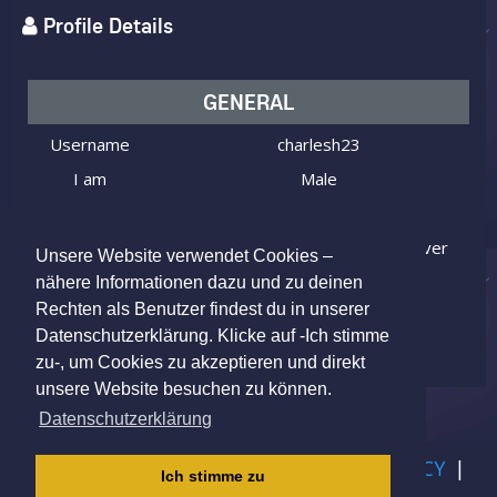
Profile Details
GENERAL
Username
charlesh23
I am
Male
Looking for
Female
Here for
Fun, Friendship, Dating, Whatever
Unsere Website verwendet Cookies –
Age
56 y.o.
nähere Informationen dazu und zu deinen
Rechten als Benutzer findest du in unserer
Büttikon, Switzerland
Location
Datenschutzerklärung. Klicke auf -Ich stimme
zu-, um Cookies zu akzeptieren und direkt
unsere Website besuchen zu können.
Datenschutzerklärung
IMPRINT
|
TERMS OF USE
|
PRIVACY POLICY
|
Ich stimme zu