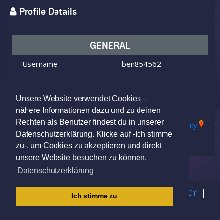
Profile Details
GENERAL
Username
ben854562
I am
Male
Looking for
Female
Unsere Website verwendet Cookies –
Age
26 y.o.
nähere Informationen dazu und zu deinen
Rechten als Benutzer findest du in unserer
Mülheim an der Ruhr, NW, Germany
Location
Datenschutzerklärung. Klicke auf -Ich stimme
zu-, um Cookies zu akzeptieren und direkt
unsere Website besuchen zu können.
Datenschutzerklärung
IMPRINT
|
TERMS OF USE
|
PRIVACY POLICY
|
Ich stimme zu
CHILDREN PRIVACY