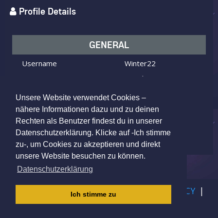
Profile Details
GENERAL
Username
Winter22
I am
Male
Looking for
Female
Unsere Website verwendet Cookies –
Age
43 y.o.
nähere Informationen dazu und zu deinen
Rechten als Benutzer findest du in unserer
Rostock, Germany
Location
Datenschutzerklärung. Klicke auf -Ich stimme
zu-, um Cookies zu akzeptieren und direkt
unsere Website besuchen zu können.
Datenschutzerklärung
IMPRINT
|
TERMS OF USE
|
PRIVACY POLICY
|
Ich stimme zu
CHILDREN PRIVACY