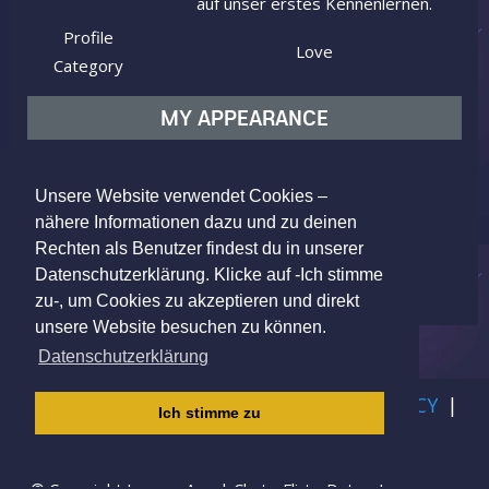
auf unser erstes Kennenlernen.
Profile
Love
Category
MY APPEARANCE
Ethnicity
Caucasian (white)
Body type
Average
Unsere Website verwendet Cookies –
nähere Informationen dazu und zu deinen
Hair color
Blond
Rechten als Benutzer findest du in unserer
Eye color
Gray
Datenschutzerklärung. Klicke auf -Ich stimme
zu-, um Cookies zu akzeptieren und direkt
unsere Website besuchen zu können.
Datenschutzerklärung
IMPRINT
|
TERMS OF USE
|
PRIVACY POLICY
|
Ich stimme zu
CHILDREN PRIVACY