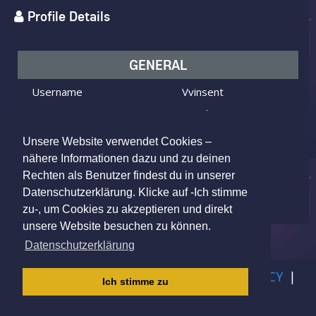
Profile Details
GENERAL
Username
Vvinsent
I am
Male
Looking for
Female
Unsere Website verwendet Cookies –
Age
43 y.o.
nähere Informationen dazu und zu deinen
Rechten als Benutzer findest du in unserer
Germany
Location
Datenschutzerklärung. Klicke auf -Ich stimme
zu-, um Cookies zu akzeptieren und direkt
unsere Website besuchen zu können.
Datenschutzerklärung
IMPRINT
|
TERMS OF USE
|
PRIVACY POLICY
|
Ich stimme zu
CHILDREN PRIVACY