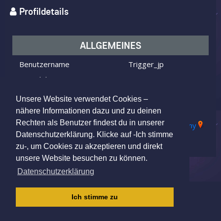
Profildetails
ALLGEMEINES
Benutzername
Trigger_jp
Ich bin
ein Mann
Ich suche
eine Frau
Unsere Website verwendet Cookies –
Alter
26 Jahre alt
nähere Informationen dazu und zu deinen
Rechten als Benutzer findest du in unserer
63505 Langenselbold, Germany
Wohnort
Datenschutzerklärung. Klicke auf -Ich stimme
zu-, um Cookies zu akzeptieren und direkt
unsere Website besuchen zu können.
Datenschutzerklärung
IMPRESSUM
|
AGB
|
DATENSCHUTZ
|
Ich stimme zu
KINDERSCHUTZRICHTLINIE