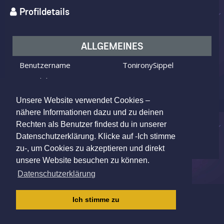
Profildetails
ALLGEMEINES
Benutzername
TonironySippel
Ich bin
ein Mann
Ich suche
eine Frau
Unsere Website verwendet Cookies –
Alter
29 Jahre alt
nähere Informationen dazu und zu deinen
Rechten als Benutzer findest du in unserer
Suhl, Germany
Wohnort
Datenschutzerklärung. Klicke auf -Ich stimme
zu-, um Cookies zu akzeptieren und direkt
unsere Website besuchen zu können.
Datenschutzerklärung
IMPRESSUM
|
AGB
|
DATENSCHUTZ
|
Ich stimme zu
KINDERSCHUTZRICHTLINIE