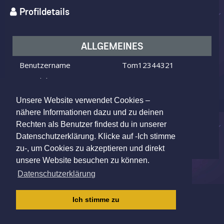
Profildetails
ALLGEMEINES
Benutzername
Tom12344321
Ich bin
ein Mann
Ich suche
eine Frau
Unsere Website verwendet Cookies –
Alter
26 Jahre alt
nähere Informationen dazu und zu deinen
Rechten als Benutzer findest du in unserer
Cologne, NW, Germany
Wohnort
Datenschutzerklärung. Klicke auf -Ich stimme
zu-, um Cookies zu akzeptieren und direkt
unsere Website besuchen zu können.
Datenschutzerklärung
IMPRESSUM
|
AGB
|
DATENSCHUTZ
|
Ich stimme zu
KINDERSCHUTZRICHTLINIE