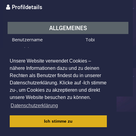
Profildetails
ALLGEMEINES
Benutzername
Tobi
Ich bin
ein Mann
Ich suche
eine Frau
Unsere Website verwendet Cookies –
Alter
25 Jahre alt
nähere Informationen dazu und zu deinen
Rechten als Benutzer findest du in unserer
Ruschberg, Germany
Wohnort
Datenschutzerklärung. Klicke auf -Ich stimme
zu-, um Cookies zu akzeptieren und direkt
unsere Website besuchen zu können.
Datenschutzerklärung
IMPRESSUM
|
AGB
|
DATENSCHUTZ
|
Ich stimme zu
KINDERSCHUTZRICHTLINIE