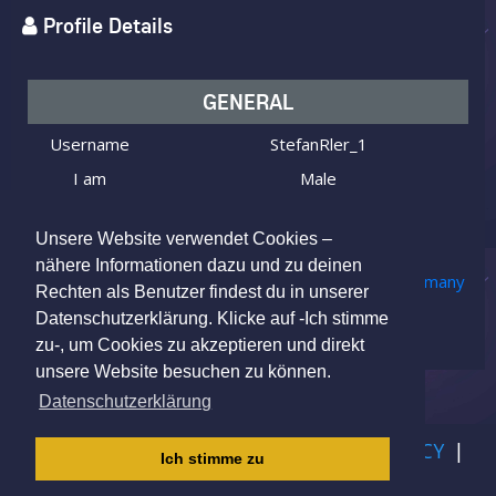
Profile Details
GENERAL
Username
StefanRler_1
I am
Male
Looking for
Female
Unsere Website verwendet Cookies –
Age
38 y.o.
nähere Informationen dazu und zu deinen
Bitterfeld, Bitterfeld-Wolfen, Germany
Location
Rechten als Benutzer findest du in unserer
Datenschutzerklärung. Klicke auf -Ich stimme
zu-, um Cookies zu akzeptieren und direkt
unsere Website besuchen zu können.
Datenschutzerklärung
IMPRINT
|
TERMS OF USE
|
PRIVACY POLICY
|
Ich stimme zu
CHILDREN PRIVACY