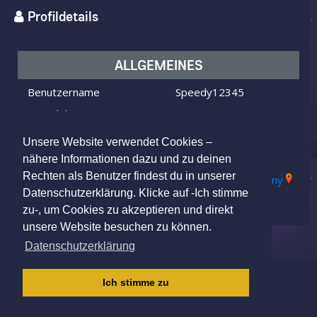
Profildetails
ALLGEMEINES
Benutzername
Speedy12345
Ich bin
ein Mann
Ich suche
eine Frau
Unsere Website verwendet Cookies –
Alter
50 Jahre alt
nähere Informationen dazu und zu deinen
Rechten als Benutzer findest du in unserer
Aue, Aue-Bad Schlema, Germany
Wohnort
Datenschutzerklärung. Klicke auf -Ich stimme
zu-, um Cookies zu akzeptieren und direkt
unsere Website besuchen zu können.
Datenschutzerklärung
IMPRESSUM
|
AGB
|
DATENSCHUTZ
|
Ich stimme zu
KINDERSCHUTZRICHTLINIE