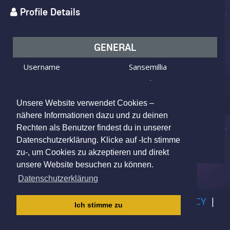
Profile Details
GENERAL
Username
Sansemillia
I am
Male
Looking for
Female
Unsere Website verwendet Cookies –
Age
34 y.o.
nähere Informationen dazu und zu deinen
Rechten als Benutzer findest du in unserer
Arbon, Switzerland
Location
Datenschutzerklärung. Klicke auf -Ich stimme
zu-, um Cookies zu akzeptieren und direkt
unsere Website besuchen zu können.
Datenschutzerklärung
IMPRINT
|
TERMS OF USE
|
PRIVACY POLICY
|
Ich stimme zu
CHILDREN PRIVACY