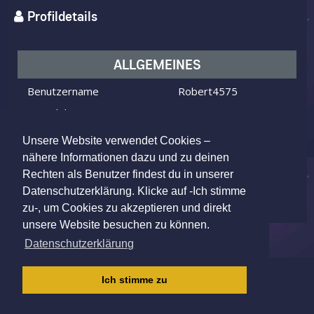
Profildetails
ALLGEMEINES
Benutzername
Robert4575
Ich bin
ein Mann
Ich suche
eine Frau
Unsere Website verwendet Cookies –
Alter
51 Jahre alt
nähere Informationen dazu und zu deinen
Rechten als Benutzer findest du in unserer
St Gallen, Switzerland
Wohnort
Datenschutzerklärung. Klicke auf -Ich stimme
zu-, um Cookies zu akzeptieren und direkt
unsere Website besuchen zu können.
Datenschutzerklärung
IMPRESSUM
|
AGB
|
DATENSCHUTZ
|
Ich stimme zu
KINDERSCHUTZRICHTLINIE