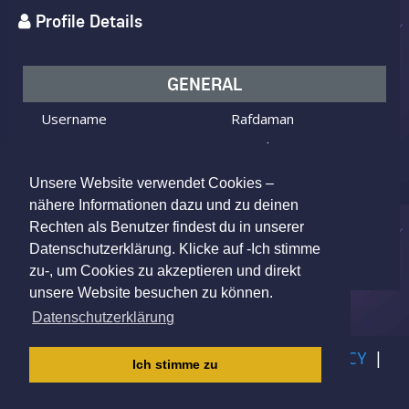
Profile Details
GENERAL
Username
Rafdaman
I am
Male
Looking for
Female
Unsere Website verwendet Cookies –
Age
49 y.o.
nähere Informationen dazu und zu deinen
Rechten als Benutzer findest du in unserer
Cuxhaven, Germany
Location
Datenschutzerklärung. Klicke auf -Ich stimme
zu-, um Cookies zu akzeptieren und direkt
unsere Website besuchen zu können.
Datenschutzerklärung
IMPRINT
|
TERMS OF USE
|
PRIVACY POLICY
|
Ich stimme zu
CHILDREN PRIVACY