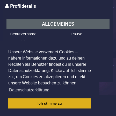
Profildetails
ALLGEMEINES
Benutzername
Pause
Ich bin
ein Mann
Ich suche
eine Frau
Unsere Website verwendet Cookies –
Alter
78 Jahre alt
nähere Informationen dazu und zu deinen
Rechten als Benutzer findest du in unserer
Essen, Germany
Wohnort
Datenschutzerklärung. Klicke auf -Ich stimme
zu-, um Cookies zu akzeptieren und direkt
unsere Website besuchen zu können.
Datenschutzerklärung
IMPRESSUM
|
AGB
|
DATENSCHUTZ
|
Ich stimme zu
KINDERSCHUTZRICHTLINIE