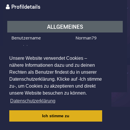
Profildetails
ALLGEMEINES
Benutzername
Norman79
Ich bin
ein Mann
Ich suche
eine Frau
Unsere Website verwendet Cookies –
Alter
47 Jahre alt
nähere Informationen dazu und zu deinen
Rechten als Benutzer findest du in unserer
Nordhausen, Germany
Wohnort
Datenschutzerklärung. Klicke auf -Ich stimme
zu-, um Cookies zu akzeptieren und direkt
unsere Website besuchen zu können.
Datenschutzerklärung
IMPRESSUM
|
AGB
|
DATENSCHUTZ
|
Ich stimme zu
KINDERSCHUTZRICHTLINIE