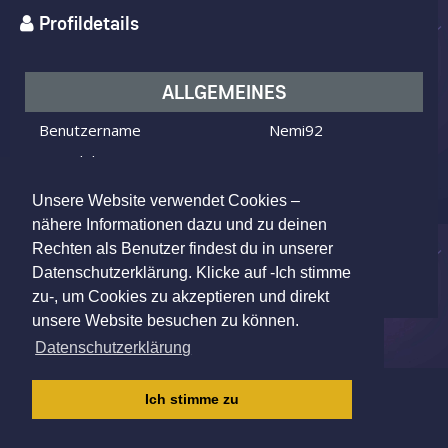
Profildetails
ALLGEMEINES
Benutzername
Nemi92
Ich bin
ein Mann
Ich suche
eine Frau
Unsere Website verwendet Cookies –
Alter
34 Jahre alt
nähere Informationen dazu und zu deinen
Rechten als Benutzer findest du in unserer
Basel, Switzerland
Wohnort
Datenschutzerklärung. Klicke auf -Ich stimme
zu-, um Cookies zu akzeptieren und direkt
unsere Website besuchen zu können.
Datenschutzerklärung
IMPRESSUM
|
AGB
|
DATENSCHUTZ
|
Ich stimme zu
KINDERSCHUTZRICHTLINIE