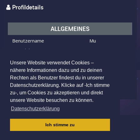
Profildetails
ALLGEMEINES
Benutzername
Mu
Ich bin
ein Mann
Ich suche
eine Frau
Unsere Website verwendet Cookies –
Alter
30 Jahre alt
nähere Informationen dazu und zu deinen
Rechten als Benutzer findest du in unserer
Saarbrücken, Germany
Wohnort
Datenschutzerklärung. Klicke auf -Ich stimme
zu-, um Cookies zu akzeptieren und direkt
unsere Website besuchen zu können.
Datenschutzerklärung
IMPRESSUM
|
AGB
|
DATENSCHUTZ
|
Ich stimme zu
KINDERSCHUTZRICHTLINIE