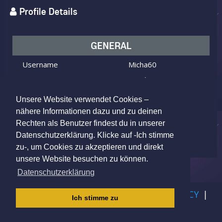
Profile Details
GENERAL
Username
Micha60
I am
Male
Looking for
Female
Unsere Website verwendet Cookies –
Age
66 y.o.
nähere Informationen dazu und zu deinen
Rechten als Benutzer findest du in unserer
Kruså, Denmark
Location
Datenschutzerklärung. Klicke auf -Ich stimme
zu-, um Cookies zu akzeptieren und direkt
unsere Website besuchen zu können.
Datenschutzerklärung
IMPRINT
|
TERMS OF USE
|
PRIVACY POLICY
|
Ich stimme zu
CHILDREN PRIVACY