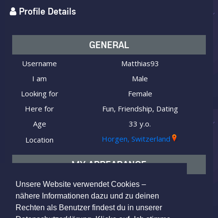
Profile Details
GENERAL
Username
Matthias93
I am
Male
Looking for
Female
Here for
Fun, Friendship, Dating
Age
33 y.o.
Horgen, Switzerland
Location
MY APPEARANCE
Ethnicity
Caucasian (white)
Unsere Website verwendet Cookies –
nähere Informationen dazu und zu deinen
Hair color
Brown
Rechten als Benutzer findest du in unserer
Eye color
Green