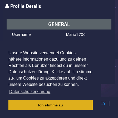
Profile Details
GENERAL
Username
Mario1706
I am
Male
Looking for
Female
Unsere Website verwendet Cookies –
Age
47 y.o.
nähere Informationen dazu und zu deinen
Rechten als Benutzer findest du in unserer
Leipzig, Germany
Location
Datenschutzerklärung. Klicke auf -Ich stimme
zu-, um Cookies zu akzeptieren und direkt
unsere Website besuchen zu können.
Datenschutzerklärung
IMPRINT
|
TERMS OF USE
|
PRIVACY POLICY
|
Ich stimme zu
CHILDREN PRIVACY