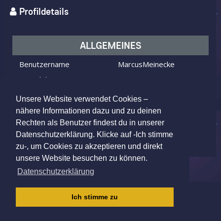
Profildetails
ALLGEMEINES
Benutzername
MarcusMeinecke
Ich bin
ein Mann
Ich suche
eine Frau
Unsere Website verwendet Cookies –
Alter
47 Jahre alt
nähere Informationen dazu und zu deinen
Rechten als Benutzer findest du in unserer
Hildesheim, Germany
Wohnort
Datenschutzerklärung. Klicke auf -Ich stimme
zu-, um Cookies zu akzeptieren und direkt
unsere Website besuchen zu können.
Datenschutzerklärung
IMPRESSUM
|
AGB
|
DATENSCHUTZ
|
Ich stimme zu
KINDERSCHUTZRICHTLINIE