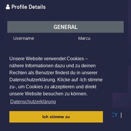
Profile Details
GENERAL
Username
Marcu
I am
Male
Looking for
Female
Unsere Website verwendet Cookies –
Age
41 y.o.
nähere Informationen dazu und zu deinen
Rechten als Benutzer findest du in unserer
42719 Wald, Germany
Location
Datenschutzerklärung. Klicke auf -Ich stimme
zu-, um Cookies zu akzeptieren und direkt
unsere Website besuchen zu können.
Datenschutzerklärung
IMPRINT
|
TERMS OF USE
|
PRIVACY POLICY
|
Ich stimme zu
CHILDREN PRIVACY