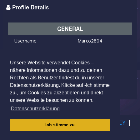
Profile Details
GENERAL
Username
Marco2804
I am
Male
Looking for
Female
Unsere Website verwendet Cookies –
Age
56 y.o.
nähere Informationen dazu und zu deinen
Rechten als Benutzer findest du in unserer
St Gallen, Switzerland
Location
Datenschutzerklärung. Klicke auf -Ich stimme
zu-, um Cookies zu akzeptieren und direkt
unsere Website besuchen zu können.
Datenschutzerklärung
IMPRINT
|
TERMS OF USE
|
PRIVACY POLICY
|
Ich stimme zu
CHILDREN PRIVACY