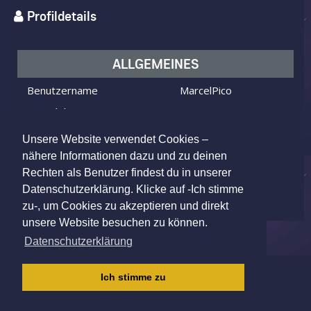
Profildetails
ALLGEMEINES
Benutzername
MarcelPico
Ich bin
ein Mann
Ich suche
eine Frau
Unsere Website verwendet Cookies –
Alter
35 Jahre alt
nähere Informationen dazu und zu deinen
Rechten als Benutzer findest du in unserer
Dortmund, Germany
Wohnort
Datenschutzerklärung. Klicke auf -Ich stimme
zu-, um Cookies zu akzeptieren und direkt
unsere Website besuchen zu können.
Datenschutzerklärung
IMPRESSUM
|
AGB
|
DATENSCHUTZ
|
Ich stimme zu
KINDERSCHUTZRICHTLINIE