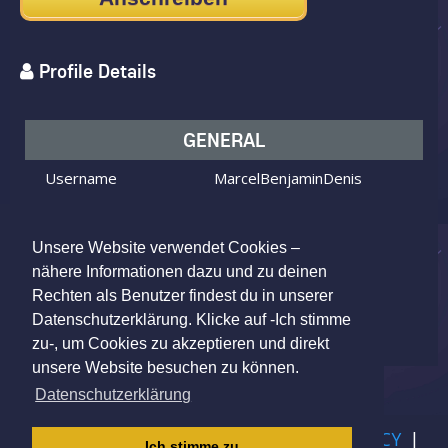
Profile Details
GENERAL
Username
MarcelBenjaminDenis
I am
Male
Looking for
Female
Unsere Website verwendet Cookies –
Age
37 y.o.
nähere Informationen dazu und zu deinen
Rechten als Benutzer findest du in unserer
Berlin, Germany
Location
Datenschutzerklärung. Klicke auf -Ich stimme
zu-, um Cookies zu akzeptieren und direkt
unsere Website besuchen zu können.
Datenschutzerklärung
IMPRINT
|
TERMS OF USE
|
PRIVACY POLICY
|
Ich stimme zu