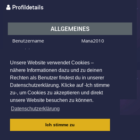
Profildetails
ALLGEMEINES
Benutzername
Mana2010
Ich bin
ein Mann
Ich suche
eine Frau
Unsere Website verwendet Cookies –
Alter
55 Jahre alt
nähere Informationen dazu und zu deinen
Rechten als Benutzer findest du in unserer
Paderborn, Germany
Wohnort
Datenschutzerklärung. Klicke auf -Ich stimme
zu-, um Cookies zu akzeptieren und direkt
unsere Website besuchen zu können.
Datenschutzerklärung
IMPRESSUM
|
AGB
|
DATENSCHUTZ
|
Ich stimme zu
KINDERSCHUTZRICHTLINIE