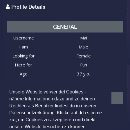
Profile Details
GENERAL
Username
Mai
I am
Male
Looking for
Female
Here for
Fun
Age
37 y.o.
21789 Wingst, Germany
Location
Unsere Website verwendet Cookies –
MY APPEARANCE
nähere Informationen dazu und zu deinen
Rechten als Benutzer findest du in unserer
Body type
Average
Datenschutzerklärung. Klicke auf -Ich stimme
zu-, um Cookies zu akzeptieren und direkt
unsere Website besuchen zu können.