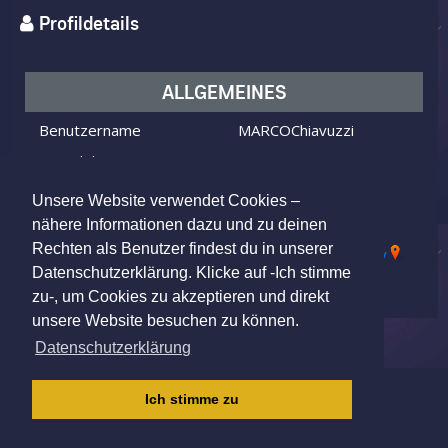
Profildetails
ALLGEMEINES
Benutzername
MARCOChiavuzzi
Ich bin
ein Mann
Ich suche
eine Frau
Unsere Website verwendet Cookies –
Alter
38 Jahre alt
nähere Informationen dazu und zu deinen
Rechten als Benutzer findest du in unserer
78647 Trossingen, Germany
Wohnort
Datenschutzerklärung. Klicke auf -Ich stimme
zu-, um Cookies zu akzeptieren und direkt
unsere Website besuchen zu können.
Datenschutzerklärung
IMPRESSUM
|
AGB
|
DATENSCHUTZ
|
Ich stimme zu
KINDERSCHUTZRICHTLINIE