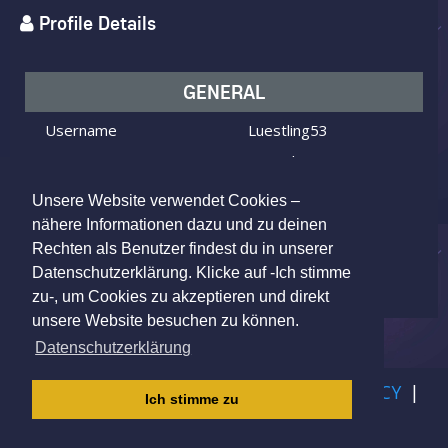
Profile Details
GENERAL
Username
Luestling53
I am
Male
Looking for
Female
Unsere Website verwendet Cookies –
Age
60 y.o.
nähere Informationen dazu und zu deinen
Rechten als Benutzer findest du in unserer
Stade, Germany
Location
Datenschutzerklärung. Klicke auf -Ich stimme
zu-, um Cookies zu akzeptieren und direkt
unsere Website besuchen zu können.
Datenschutzerklärung
IMPRINT
|
TERMS OF USE
|
PRIVACY POLICY
|
Ich stimme zu
CHILDREN PRIVACY