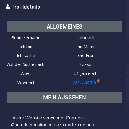
Profildetails
ALLGEMEINES
Benutzername
Liebevoll
Ich bin
ein Mann
Ich suche
eine Frau
Auf der Suche nach
Spass
Alter
51 Jahre alt
Graz, Austria
Wohnort
MEIN AUSSEHEN
Typ
Mitteleuropäisch
Figur
Normal
Unsere Website verwendet Cookies –
nähere Informationen dazu und zu deinen
Haarfarbe
Braun