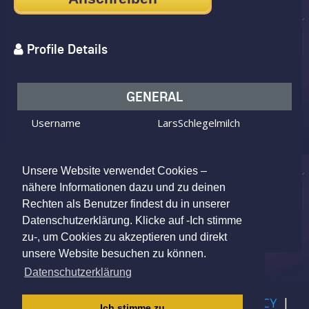
Profile Details
GENERAL
Username
LarsSchlegelmilch
I am
Male
Looking for
Female
Unsere Website verwendet Cookies –
Age
56 y.o.
nähere Informationen dazu und zu deinen
Rechten als Benutzer findest du in unserer
Leipzig, SN, Germany
Location
Datenschutzerklärung. Klicke auf -Ich stimme
zu-, um Cookies zu akzeptieren und direkt
unsere Website besuchen zu können.
Datenschutzerklärung
IMPRINT
|
TERMS OF USE
|
PRIVACY POLICY
|
Ich stimme zu