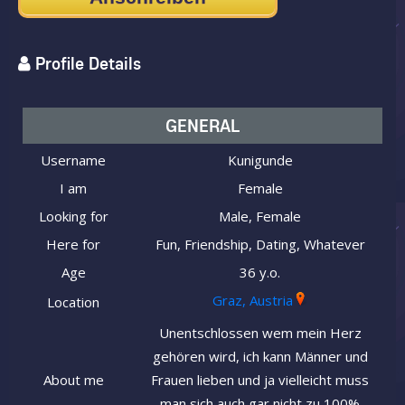
Profile Details
GENERAL
Username
Kunigunde
I am
Female
Looking for
Male, Female
Here for
Fun, Friendship, Dating, Whatever
Age
36 y.o.
Graz, Austria
Location
Unentschlossen wem mein Herz
gehören wird, ich kann Männer und
About me
Frauen lieben und ja vielleicht muss
man sich auch gar nicht zu 100%