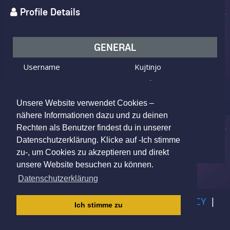
Profile Details
GENERAL
Username
Kujtinjo
I am
Male
Looking for
Female
Unsere Website verwendet Cookies –
Age
27 y.o.
nähere Informationen dazu und zu deinen
Rechten als Benutzer findest du in unserer
Münster, Germany
Location
Datenschutzerklärung. Klicke auf -Ich stimme
zu-, um Cookies zu akzeptieren und direkt
unsere Website besuchen zu können.
Datenschutzerklärung
IMPRINT
|
TERMS OF USE
|
PRIVACY POLICY
|
Ich stimme zu
CHILDREN PRIVACY