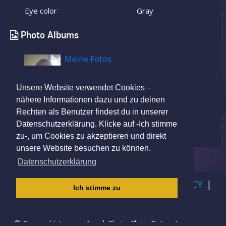
Eye color
Gray
Photo Albums
Meine Fotos
Unsere Website verwendet Cookies –
nähere Informationen dazu und zu deinen
Rechten als Benutzer findest du in unserer
Datenschutzerklärung. Klicke auf -Ich stimme
zu-, um Cookies zu akzeptieren und direkt
unsere Website besuchen zu können.
Datenschutzerklärung
IMPRINT
|
TERMS OF USE
|
PRIVACY POLICY
|
Ich stimme zu
CHILDREN PRIVACY
© Copyright Lovers-App | Chat - Flirt - Date - Love