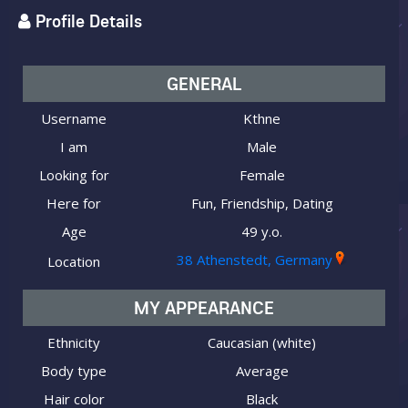
Profile Details
GENERAL
Username
Kthne
I am
Male
Looking for
Female
Here for
Fun, Friendship, Dating
Age
49 y.o.
38 Athenstedt, Germany
Location
MY APPEARANCE
Ethnicity
Caucasian (white)
Body type
Average
Hair color
Black