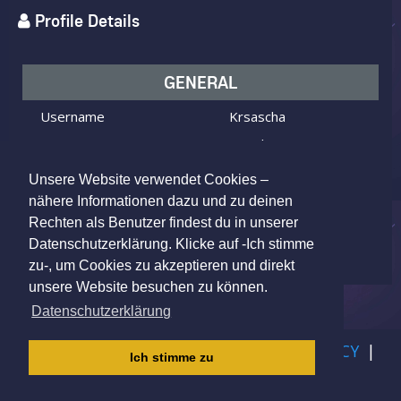
Profile Details
GENERAL
Username
Krsascha
I am
Male
Looking for
Female
Unsere Website verwendet Cookies –
Age
41 y.o.
nähere Informationen dazu und zu deinen
Rechten als Benutzer findest du in unserer
Krefeld, Germany
Location
Datenschutzerklärung. Klicke auf -Ich stimme
zu-, um Cookies zu akzeptieren und direkt
unsere Website besuchen zu können.
Datenschutzerklärung
IMPRINT
|
TERMS OF USE
|
PRIVACY POLICY
|
Ich stimme zu
CHILDREN PRIVACY