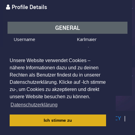
Profile Details
GENERAL
Username
Karlmaier
I am
Male
Looking for
Female
Unsere Website verwendet Cookies –
Age
56 y.o.
nähere Informationen dazu und zu deinen
Rechten als Benutzer findest du in unserer
Mistelbach, Austria
Location
Datenschutzerklärung. Klicke auf -Ich stimme
zu-, um Cookies zu akzeptieren und direkt
unsere Website besuchen zu können.
Datenschutzerklärung
IMPRINT
|
TERMS OF USE
|
PRIVACY POLICY
|
Ich stimme zu
CHILDREN PRIVACY