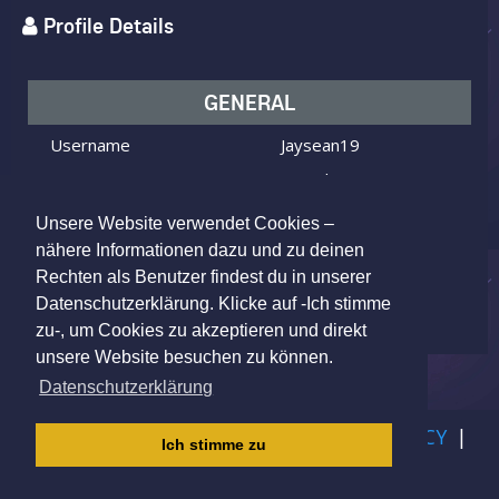
Profile Details
GENERAL
Username
Jaysean19
I am
Male
Looking for
Female
Unsere Website verwendet Cookies –
Age
26 y.o.
nähere Informationen dazu und zu deinen
Rechten als Benutzer findest du in unserer
Oldenburg, Germany
Location
Datenschutzerklärung. Klicke auf -Ich stimme
zu-, um Cookies zu akzeptieren und direkt
unsere Website besuchen zu können.
Datenschutzerklärung
IMPRINT
|
TERMS OF USE
|
PRIVACY POLICY
|
Ich stimme zu
CHILDREN PRIVACY