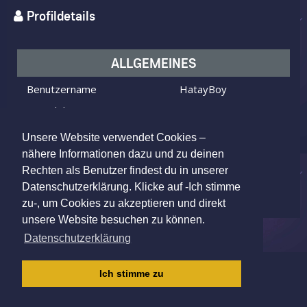
Profildetails
ALLGEMEINES
Benutzername
HatayBoy
Ich bin
ein Mann
Ich suche
eine Frau
Unsere Website verwendet Cookies –
Alter
39 Jahre alt
nähere Informationen dazu und zu deinen
Rechten als Benutzer findest du in unserer
Solingen, Germany
Wohnort
Datenschutzerklärung. Klicke auf -Ich stimme
zu-, um Cookies zu akzeptieren und direkt
unsere Website besuchen zu können.
Datenschutzerklärung
IMPRESSUM
|
AGB
|
DATENSCHUTZ
|
Ich stimme zu
KINDERSCHUTZRICHTLINIE