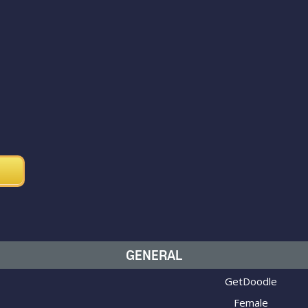
GENERAL
GetDoodle
Female