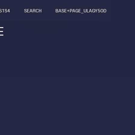
S1S4
SEARCH
BASE+PAGE_ULAGY5OD
E