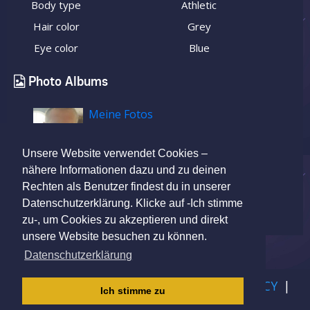
Body type
Athletic
Hair color
Grey
Eye color
Blue
Photo Albums
Meine Fotos
Unsere Website verwendet Cookies –
nähere Informationen dazu und zu deinen
Rechten als Benutzer findest du in unserer
Datenschutzerklärung. Klicke auf -Ich stimme
zu-, um Cookies zu akzeptieren und direkt
unsere Website besuchen zu können.
Datenschutzerklärung
IMPRINT
|
TERMS OF USE
|
PRIVACY POLICY
|
Ich stimme zu
CHILDREN PRIVACY