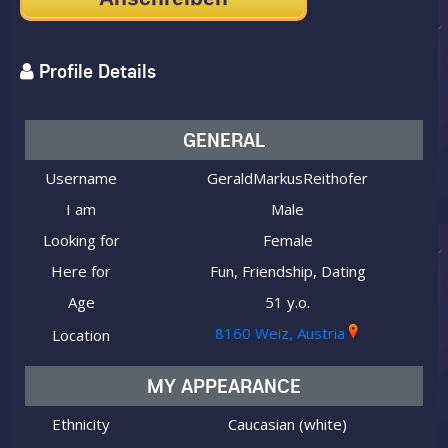
Profile Details
GENERAL
Username
GeraldMarkusReithofer
I am
Male
Looking for
Female
Here for
Fun, Friendship, Dating
Age
51 y.o.
8160 Weiz, Austria
Location
MY APPEARANCE
Ethnicity
Caucasian (white)