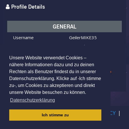
Profile Details
GENERAL
Username
GeilerMIKE35
I am
Male
Looking for
Female
Unsere Website verwendet Cookies –
Age
41 y.o.
nähere Informationen dazu und zu deinen
Rechten als Benutzer findest du in unserer
Georgensgmünd, Germany
Location
Datenschutzerklärung. Klicke auf -Ich stimme
zu-, um Cookies zu akzeptieren und direkt
unsere Website besuchen zu können.
Datenschutzerklärung
IMPRINT
|
TERMS OF USE
|
PRIVACY POLICY
|
Ich stimme zu
CHILDREN PRIVACY