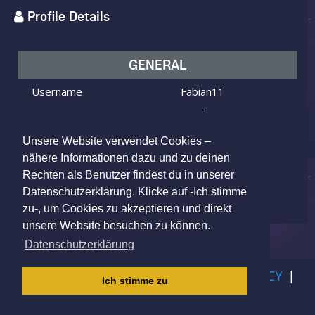
Profile Details
GENERAL
Username
Fabian11
I am
Male
Looking for
Female
Unsere Website verwendet Cookies –
Age
26 y.o.
nähere Informationen dazu und zu deinen
Rechten als Benutzer findest du in unserer
Salzburg, Austria
Location
Datenschutzerklärung. Klicke auf -Ich stimme
zu-, um Cookies zu akzeptieren und direkt
unsere Website besuchen zu können.
Datenschutzerklärung
IMPRINT
|
TERMS OF USE
|
PRIVACY POLICY
|
Ich stimme zu
CHILDREN PRIVACY