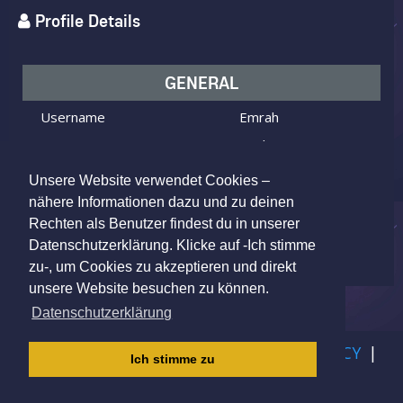
Profile Details
GENERAL
Username
Emrah
I am
Male
Looking for
Female
Unsere Website verwendet Cookies –
Age
25 y.o.
nähere Informationen dazu und zu deinen
Rechten als Benutzer findest du in unserer
Weimar, Germany
Location
Datenschutzerklärung. Klicke auf -Ich stimme
zu-, um Cookies zu akzeptieren und direkt
unsere Website besuchen zu können.
Datenschutzerklärung
IMPRINT
|
TERMS OF USE
|
PRIVACY POLICY
|
Ich stimme zu
CHILDREN PRIVACY